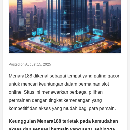
Posted on
August 15, 2025
Menara188 dikenal sebagai tempat yang paling gacor
untuk mencari keuntungan dalam permainan slot
online. Situs ini menawarkan berbagai pilihan
permainan dengan tingkat kemenangan yang
kompetitif dan akses yang mudah bagi para pemain.
Keunggulan Menara188 terletak pada kemudahan
akses dan sensasi bermain yang seru, sehingga