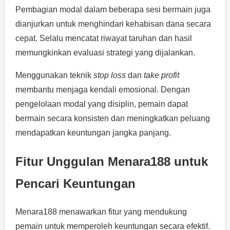
Pembagian modal dalam beberapa sesi bermain juga
dianjurkan untuk menghindari kehabisan dana secara
cepat. Selalu mencatat riwayat taruhan dan hasil
memungkinkan evaluasi strategi yang dijalankan.
Menggunakan teknik
stop loss
dan
take profit
membantu menjaga kendali emosional. Dengan
pengelolaan modal yang disiplin, pemain dapat
bermain secara konsisten dan meningkatkan peluang
mendapatkan keuntungan jangka panjang.
Fitur Unggulan Menara188 untuk
Pencari Keuntungan
Menara188 menawarkan fitur yang mendukung
pemain untuk memperoleh keuntungan secara efektif.